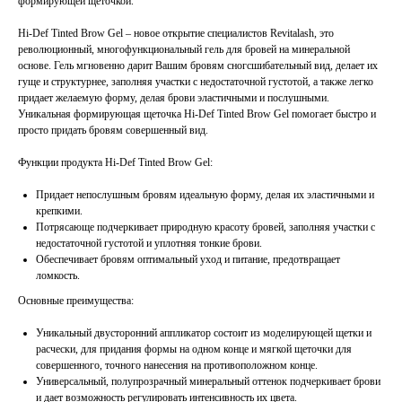
формирующей щеточкой.
Hi-Def Tinted Brow Gel – новое открытие специалистов Revitalash, это
революционный, многофункциональный гель для бровей на минеральной
основе. Гель мгновенно дарит Вашим бровям сногсшибательный вид, делает их
гуще и структурнее, заполняя участки с недостаточной густотой, а также легко
придает желаемую форму, делая брови эластичными и послушными.
Уникальная формирующая щеточка Hi-Def Tinted Brow Gel помогает быстро и
просто придать бровям совершенный вид.
Функции продукта Hi-Def Tinted Brow Gel:
Придает непослушным бровям идеальную форму, делая их эластичными и
крепкими.
Потрясающе подчеркивает природную красоту бровей, заполняя участки с
недостаточной густотой и уплотняя тонкие брови.
Обеспечивает бровям оптимальный уход и питание, предотвращает
ломкость.
Основные преимущества:
Уникальный двусторонний аппликатор состоит из моделирующей щетки и
расчески, для придания формы на одном конце и мягкой щеточки для
совершенного, точного нанесения на противоположном конце.
Универсальный, полупрозрачный минеральный оттенок подчеркивает брови
и дает возможность регулировать интенсивность их цвета.