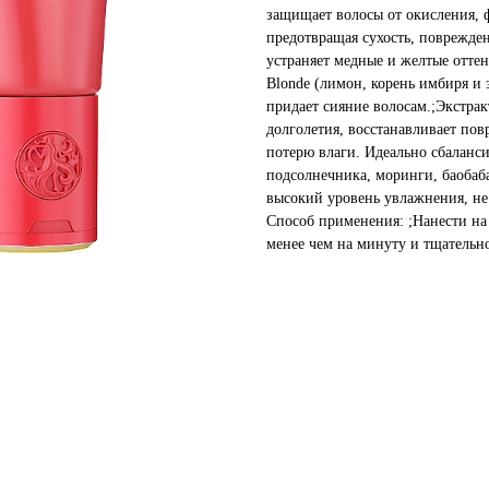
защищает волосы от окисления, 
предотвращая сухость, поврежде
устраняет медные и желтые оттен
Blonde (лимон, корень имбиря и
придает сияние волосам.;Экстрак
долголетия, восстанавливает по
потерю влаги. Идеально сбаланс
подсолнечника, моринги, баобаб
высокий уровень увлажнения, не
Способ применения: ;Нанести н
менее чем на минуту и тщательн