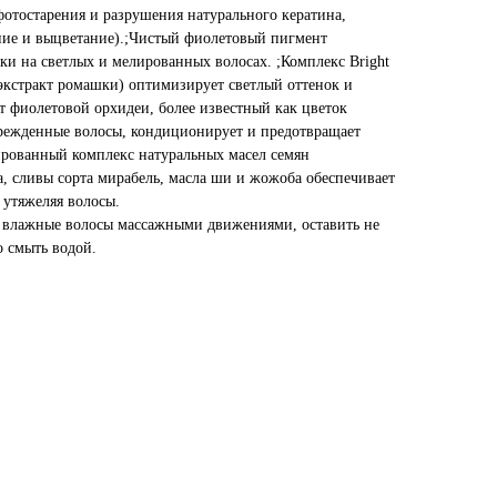
фотостарения и разрушения натурального кератина,
ние и выцветание).;Чистый фиолетовый пигмент
ки на светлых и мелированных волосах. ;Комплекс Bright
 экстракт ромашки) оптимизирует светлый оттенок и
т фиолетовой орхидеи, более известный как цветок
врежденные волосы, кондиционирует и предотвращает
ированный комплекс натуральных масел семян
а, сливы сорта мирабель, масла ши и жожоба обеспечивает
 утяжеляя волосы.
а влажные волосы массажными движениями, оставить не
о смыть водой.